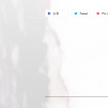
分享
Tweet
Pin i