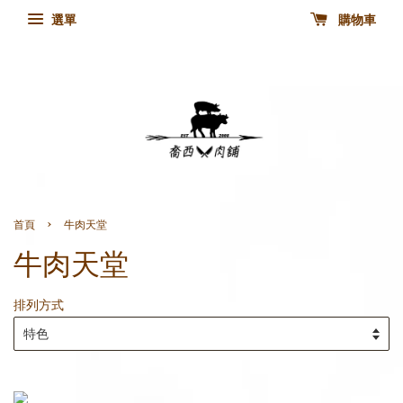
選單
購物車
›
首頁
牛肉天堂
牛肉天堂
排列方式