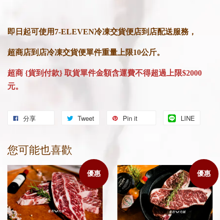
即日起可使用7-ELEVEN冷凍交貨便店到店配送服務，
超商店到店冷凍交貨便單件重量上限10公斤。
超商 {貨到付款} 取貨單件金額
含運費不得超過上限$2000
元。
分享
Tweet
Pin it
LINE
您可能也喜歡
優惠
優惠