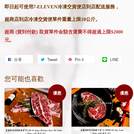
即日起可使用7-ELEVEN冷凍交貨便店到店配送服務，
超商店到店冷凍交貨便單件重量上限10公斤。
超商 {貨到付款} 取貨單件金額
含運費不得超過上限$2000
元。
分享
Tweet
Pin it
LINE
您可能也喜歡
優惠
優惠